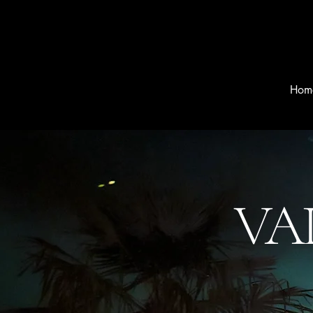
Hom
VA